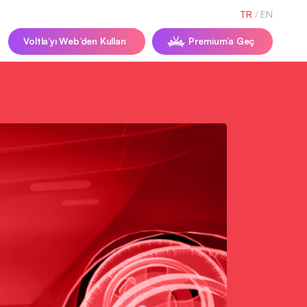
TR
/
EN
Voltla’yı Web’den Kullan
Premium’a Geç