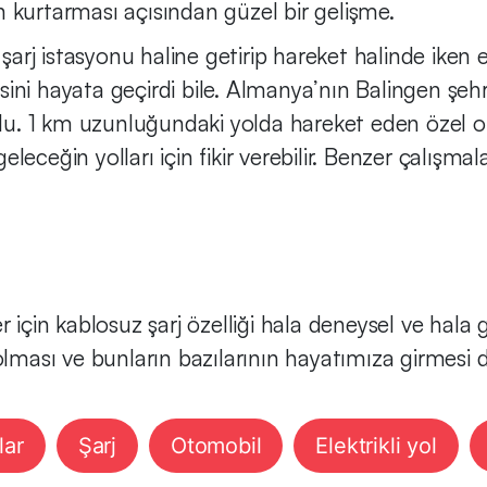
n kurtarması açısından güzel bir gelişme.
şarj istasyonu haline getirip hareket halinde iken ele
ini hayata geçirdi bile. Almanya’nın Balingen şehr
ldu. 1 km uzunluğundaki yolda hareket eden özel oto
eceğin yolları için fikir verebilir. Benzer çalışmal
r için kablosuz şarj özelliği hala deneysel ve hal
 olması ve bunların bazılarının hayatımıza girmes
lar
Şarj
Otomobil
Elektrikli yol