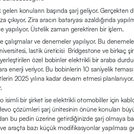
k gelen konuların başında şarj geliyor. Gerçekten d
a çıkıyor. Zira aracın bataryası azaldığında yapıl
ile yapılıyor. Üstelik zaman gerektiren bir işlem.
de çalışmalar ve denemeler yapılıyor. Bu denemele
iversitesi, lastik üreticisi Bridgestone ve birkaç şir
erleştirilen özel bobinler elektrikli bir araba dur
lara enerji veriyor. Bu bobinlerin 10 saniyelik tema
erin 2025 yılına kadar devam etmesi planlanıyor. T
r.
mli bir şirket ise elektrikli otomobiller için kablos
Hevo çözümleri şarj ünitesinin önüne konulan büyü
dan bu pedin üzerine getirdiğinizde şarj olmaya b
 ve araçta bazı küçük modifikasyonlar yapılması ger