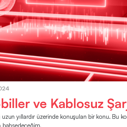
2024
biller ve Kablosuz Şar
rj uzun yıllardır üzerinde konuşulan bir konu. Bu 
en bahsedeceğim.