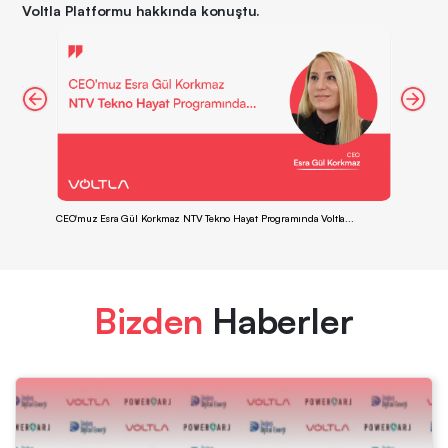
Voltla Platformu hakkında konuştu.
CEO'muz Esra Gül Korkmaz NTV Tekno Hayat Programında Voltla...
Vol
Bizden
Haberler