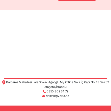
Barbaros Mahallesi Lale Sokak Ağaoğlu My Office No:2 İç Kapı No: 13 34752
Ataşehir/İstanbul
0850 309 64 79
destek@voltla.co